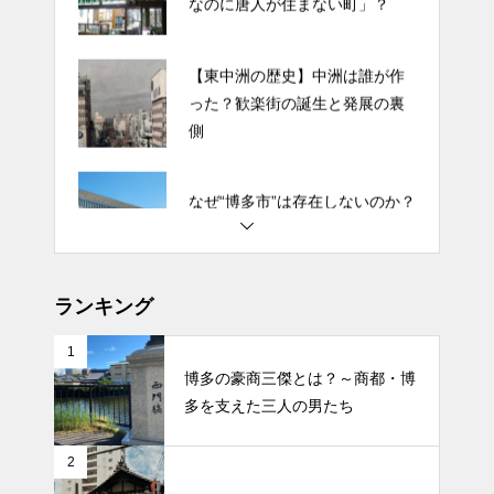
【東中洲の歴史】中洲は誰が作
った？歓楽街の誕生と発展の裏
側
なぜ“博多市”は存在しないのか？
福岡と博多の市名論争の歴史
唐人町の歴史と語源──「唐人町
なのに唐人が住まない町」？
ランキング
【東中洲の歴史】中洲は誰が作
1
った？歓楽街の誕生と発展の裏
博多の豪商三傑とは？～商都・博
側
多を支えた三人の男たち
2
なぜ“博多市”は存在しないのか？