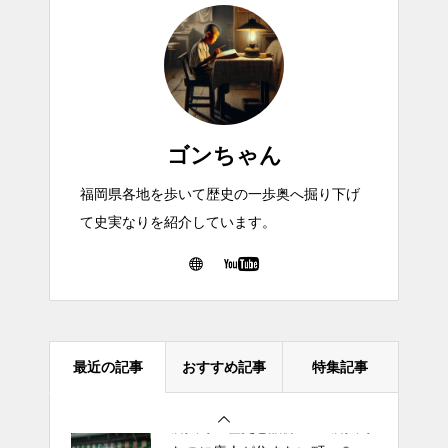
ゴンちゃん
【東中洲の歴史】中洲は誰が作
った？歓楽街の誕生と発展の裏
福岡県各地を歩いて歴史の一歩奥へ掘り下げ
側
て史実なりを紹介しています。
なぜ“博多市”は存在しないのか？
福岡と博多の市名論争の歴史
最近の記事
おすすめ記事
特集記事
唐人町の歴史と語源──「唐人町
なのに唐人が住まない町」？