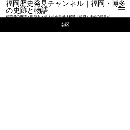
福岡歴史発見チャンネル｜福岡・博多
の史跡と物語
福岡県の史跡・町並み・偉人伝を深掘り解説｜福岡・博多の歴史が
もっと面白くなる！旅の前にも後にも楽しめる「ディープ福岡」へ
南区
ようこそ。