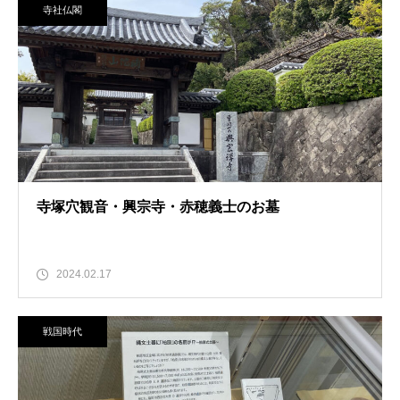
寺社仏閣
寺塚穴観音・興宗寺・赤穂義士のお墓
2024.02.17
戦国時代