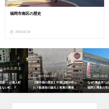
福岡市南区の歴史
2024.02.16
2025.08.02
2025.08.01
【東中洲の歴史】中洲は誰が作っ
なぜ“博多市”は存在しないのか？
た？歓楽街の誕生と発展の裏側
福岡と博多の市名論争の歴史