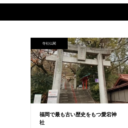
寺社仏閣
福岡で最も古い歴史をもつ愛宕神
社