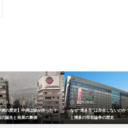
【東中洲の歴史】中洲は誰が作
2025.08.01
2025.07.31
った？歓楽街の誕生と発展の裏
なぜ“博多市”は存在しないのか？福岡
博多駅の歴史｜観光前
側
と博多の市名論争の歴史
の玄関口の物語