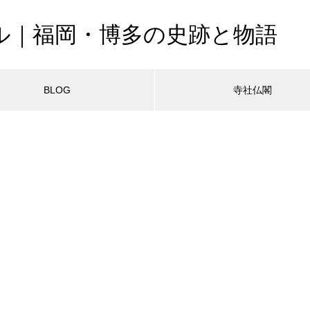
ル｜福岡・博多の史跡と物語
BLOG
寺社仏閣
/home/webcom1/fukuokaretro.com/public_html/wp-content/the
home/webcom1/fukuokaretro.com/public_html/wp-content/theme