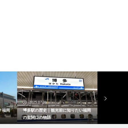
2025.07.18
2
に知りたい福岡
博多呉服町おすすめランチ みやけう
秋月
どん