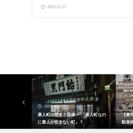
2022.12.17
2025.08.02
語源──「唐人町なの
【東中洲の歴史】中洲は誰が作った？
い町」？
歓楽街の誕生と発展の裏側