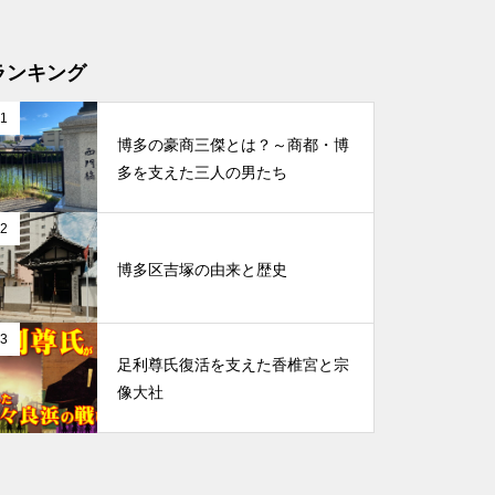
ランキング
1
博多の豪商三傑とは？～商都・博
多を支えた三人の男たち
2
博多区吉塚の由来と歴史
3
足利尊氏復活を支えた香椎宮と宗
像大社