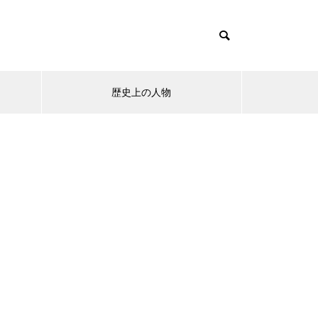
歴史上の人物
mes/muum_tcd085/functions/menu.php
37
s/muum_tcd085/functions/menu.php
48