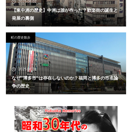
2025.08.02
【東中洲の歴史】中洲は誰が作った？歓楽街の誕生と
発展の裏側
町の歴史散歩
2025.08.01
なぜ“博多市”は存在しないのか？福岡と博多の市名論
争の歴史