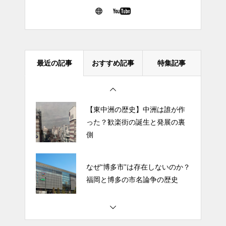
なぜ“博多市”は存在しないのか？
福岡と博多の市名論争の歴史
最近の記事
おすすめ記事
特集記事
唐人町の歴史と語源──「唐人町
なのに唐人が住まない町」？
【東中洲の歴史】中洲は誰が作
った？歓楽街の誕生と発展の裏
側
なぜ“博多市”は存在しないのか？
福岡と博多の市名論争の歴史
唐人町の歴史と語源──「唐人町