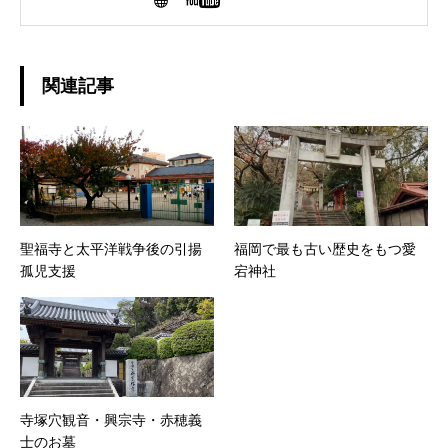
しています。 鎌倉時代の元寇や戦国武将の足
跡、昭和レトロな商店街の面影まで――「ガイ
ドブックに載っていない福岡の物語」を、
YouTubeチャンネルと連動してお届けします。
関連記事
地元の方も、福岡出身の方も、観光で訪れる方
も、福岡の歴史に少しでも興味を持っていただ
けたら嬉しいです！
聖福寺と太平洋戦争後の引揚
福岡で最も古い歴史をもつ愛
孤児支援
宕神社
寺塚穴観音・興宗寺・赤穂義
士のお墓