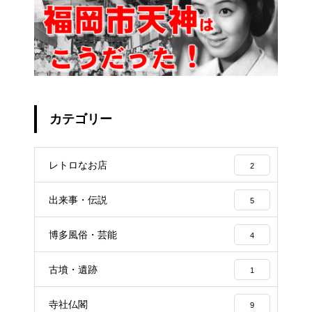
カテゴリー
レトロなお店
2
出来事・伝説
5
博多風俗・芸能
4
古墳・遺跡
1
寺社仏閣
9