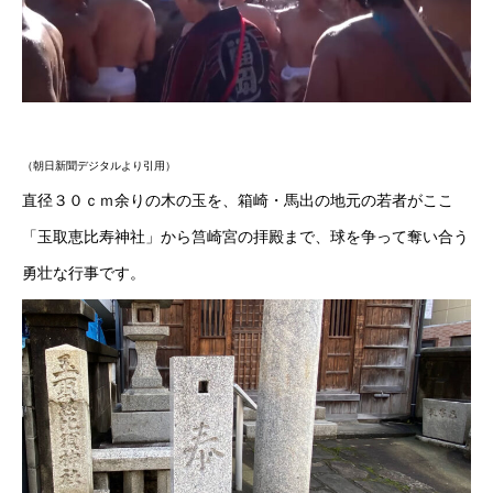
（朝日新聞デジタルより引用）
直径３０ｃｍ余りの木の玉を、箱崎・馬出の地元の若者がここ
「玉取恵比寿神社」から筥崎宮の拝殿まで、球を争って奪い合う
勇壮な行事です。