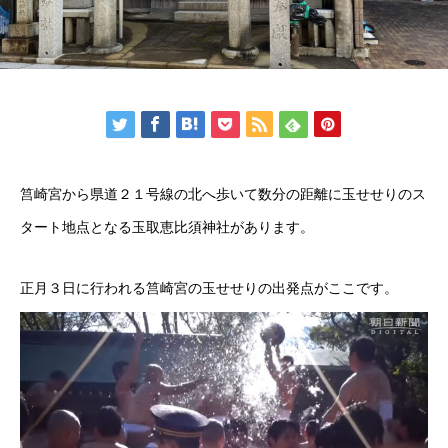
筥崎宮から県道２１号線の北へ歩いて数分の距離に玉せせりのス
タート地点となる玉取恵比須神社があります。
正月３日に行われる筥崎宮の玉せせりの出発点がここです。