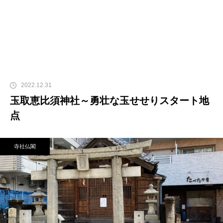
2022.12.31
玉取恵比須神社～勇壮な玉せせりスタート地
点
寺社仏閣