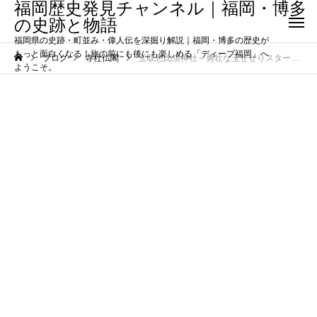
福岡歴史発見チャンネル｜福岡・博多
の史跡と物語
福岡県の史跡・町並み・偉人伝を深掘り解説｜福岡・博多の歴史が
もっと面白くなる！旅の前にも後にも楽しめる「ディープ福岡」へ
ブログ
寺社仏閣
玉取恵比須神社～勇壮な玉せせりスタート地点
ようこそ。