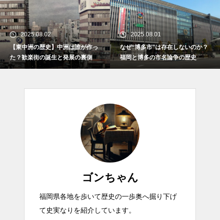
2025.08.02
2025.08.01
【東中洲の歴史】中洲は誰が作っ
なぜ“博多市”は存在しないのか？
た？歓楽街の誕生と発展の裏側
福岡と博多の市名論争の歴史
ゴンちゃん
【東中洲の歴史】中洲は誰が作
った？歓楽街の誕生と発展の裏
福岡県各地を歩いて歴史の一歩奥へ掘り下げ
側
て史実なりを紹介しています。