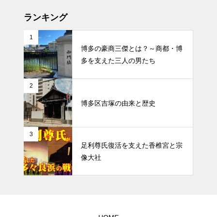
なのに唐人が住まない町」？
ランキング
【東中洲の歴史】中洲は誰が作
1
った？歓楽街の誕生と発展の裏
博多の豪商三傑とは？～商都・博
側
多を支えた三人の男たち
2
なぜ“博多市”は存在しないのか？
博多区吉塚の由来と歴史
福岡と博多の市名論争の歴史
3
足利尊氏復活を支えた香椎宮と宗
像大社